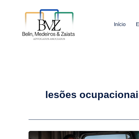
Ir
para
o
Início
E
conteúdo
lesões ocupacionai