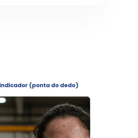
ndicador (ponta do dedo)
Limitaç