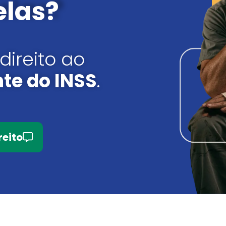
las?
direito ao
nte do INSS
.
reito