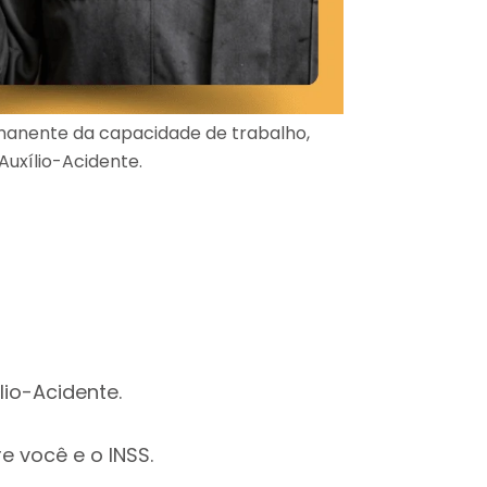
manente da capacidade de trabalho,
A dificul
 Auxílio-Acidente.
tarefas s
lio-Acidente.
re você e o INSS.