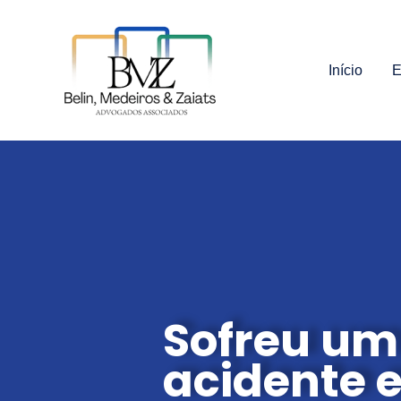
Ir
para
o
Início
E
conteúdo
Sofreu um
acidente e