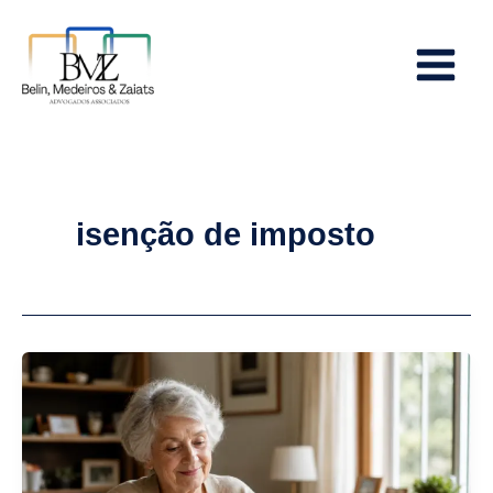
Ir
Main
para
Menu
o
conteúdo
isenção de imposto