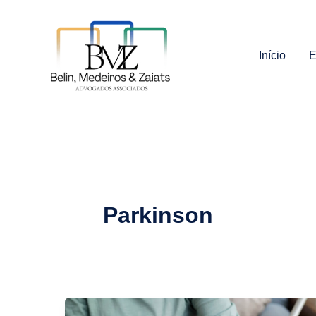
Ir
para
o
Início
E
conteúdo
Parkinson