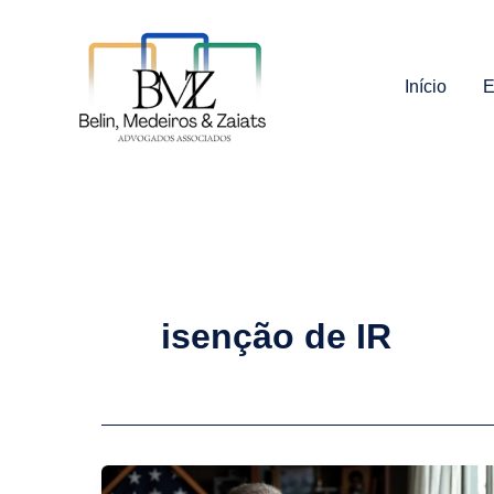
Ir
para
o
Início
E
conteúdo
isenção de IR